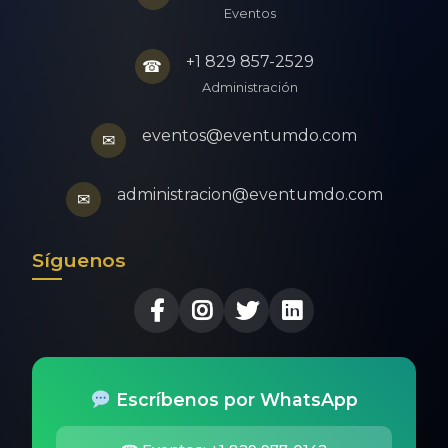
Eventos
+1 829 857-2529
☎
Administración
eventos@eventumdo.com
✉
administracion@eventumdo.com
✉
Síguenos
Escríbenos por WhatsApp