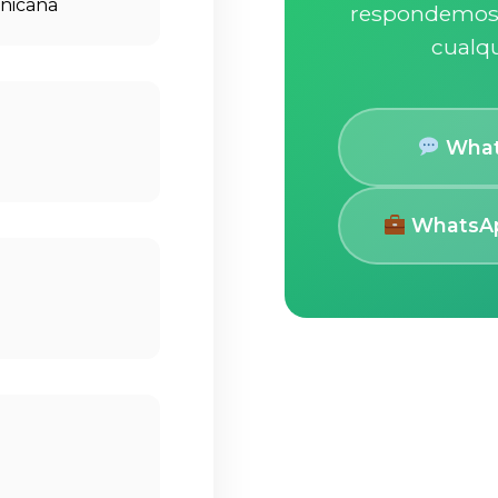
nicana
respondemos 
cualqu
Whats
WhatsApp