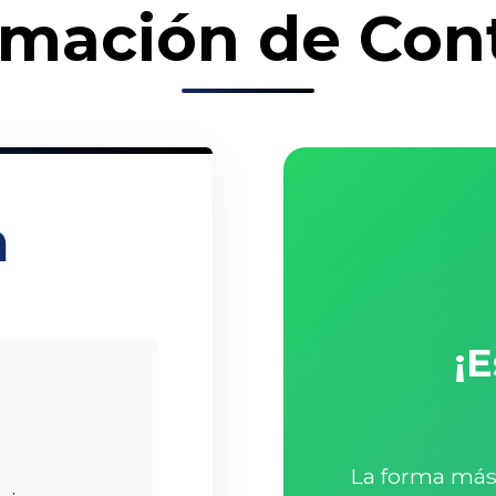
rmación de Con
m
¡
La forma más 