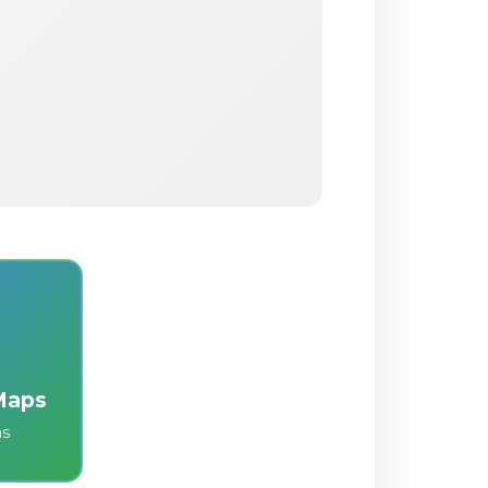
Maps
as