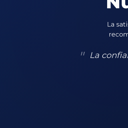
Nu
La sat
recom
La confia