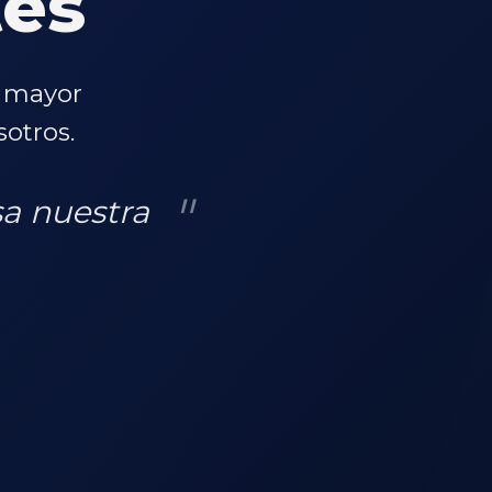
tes
a mayor
otros.
sa nuestra